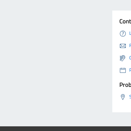
Cont
Prob