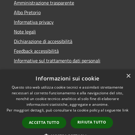
Amministrazione trasparente
Albo Pretorio
Informativa privacy
Note legali
Dichiarazione di accessibilità
Feedback accessibilità
Informative sul trattamento dati personali
×
Informazioni sui cookie
Questo sito web utilizza cookie tecnici e assimilati strettamente
RSS
Copyright © 2026 • Comune di
necessari al corretto funzionamento e alla navigazione del sito,
Accessibilità
Pioltello • Powered by
nonché un cookie tecnico analitico al solo fine di elaborare
Privacy
Municipium
Accesso
informazioni statistiche, aggregate e anonime.
•
Per maggiori dettagli, può consultare la cookie policy al seguente
link
Cookie
redazione
Mappa del sito
RIFIUTA TUTTO
ACCETTA TUTTO
Informativa trattamento
dei dati personali