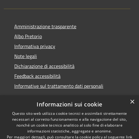
Amministrazione trasparente
Albo Pretorio
Informativa privacy
Note legali
Dichiarazione di accessibilità
Feedback accessibilità
Informative sul trattamento dati personali
×
Informazioni sui cookie
Questo sito web utilizza cookie tecnici e assimilati strettamente
RSS
Copyright © 2026 • Comune di
necessari al corretto funzionamento e alla navigazione del sito,
Accessibilità
Pioltello • Powered by
nonché un cookie tecnico analitico al solo fine di elaborare
Privacy
Municipium
Accesso
informazioni statistiche, aggregate e anonime.
•
Per maggiori dettagli, può consultare la cookie policy al seguente
link