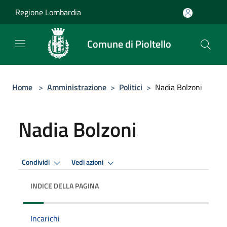
Salta al contenuto principale
Regione Lombardia
Comune di Pioltello
Home
>
Amministrazione
>
Politici
>
Nadia Bolzoni
Nadia Bolzoni
Condividi
Vedi azioni
INDICE DELLA PAGINA
Incarichi