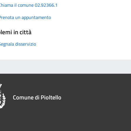
Chiama il comune 02.92366.1
Prenota un appuntamento
lemi in città
Segnala disservizio
Comune di Pioltello