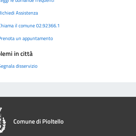
Richiedi Assistenza
Chiama il comune 02.92366.1
Prenota un appuntamento
lemi in città
Segnala disservizio
Comune di Pioltello