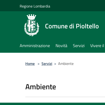
Salta al contenuto principale
Regione Lombardia
Comune di Pioltello
Amministrazione
Novità
Servizi
Vivere 
Home
>
Servizi
>
Ambiente
Ambiente