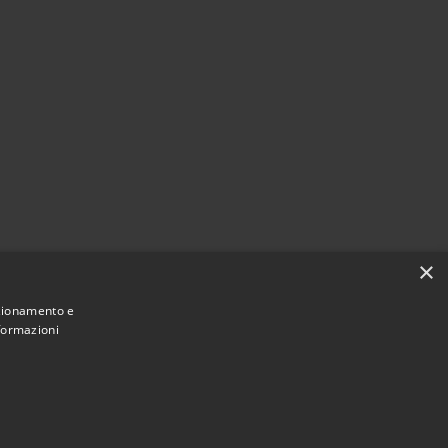
i
×
nzionamento e
nformazioni
Municipium
Accesso redazione
 Pioltello • Powered by
•