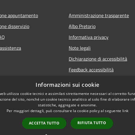
ione appuntamento
Amministrazione trasparente
one disservizio
Albo Pretorio
FAQ
Informativa privacy
 assistenza
Note legali
Dichiarazione di accessibilità
Feedback accessibilità
Informative sul trattamento dat
Informazioni sui cookie
personali
web utilizza cookie tecnici e assimilati strettamente necessari al corretto fu
azione del sito, nonché un cookie tecnico analitico al solo fine di elaborare i
statistiche, aggregate e anonime.
Per maggiori dettagli, può consultare la cookie policy al seguente
link
RIFIUTA TUTTO
ACCETTA TUTTO
l sito
Copyright © 2026 • Comune di