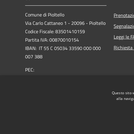
Comune di Pioltello
Prenotaz
Via Carlo Cattaneo 1 - 20096 - Pioltello
Segnalazi
Codice Fiscale: 83501410159
Leggi le 
Partita IVA: 00870010154
Richiesta
IBAN:
IT 55 C 05034 33590 000 000
007 388
PEC:
protocollo@cert.comune.pioltello.mi.it
Centralino Unico: 02.92366.1
Questo sito 
alla navig
RSS
Accessibilità
Privacy
Cookie
Mappa de
Informativa trattamento dei dati personali