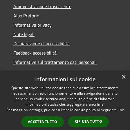
Amministrazione trasparente
Albo Pretorio
Informativa privacy
Note legali
Dichiarazione di accessibilità
Feedback accessibilità
Informative sul trattamento dati personali
×
Informazioni sui cookie
Questo sito web utilizza cookie tecnici e assimilati strettamente
RSS
Copyright © 2026 • Comune di
necessari al corretto funzionamento e alla navigazione del sito,
Accessibilità
Pioltello • Powered by
nonché un cookie tecnico analitico al solo fine di elaborare
Privacy
Municipium
Accesso
informazioni statistiche, aggregate e anonime.
•
Per maggiori dettagli, può consultare la cookie policy al seguente
link
Cookie
redazione
Mappa del sito
RIFIUTA TUTTO
ACCETTA TUTTO
Informativa trattamento