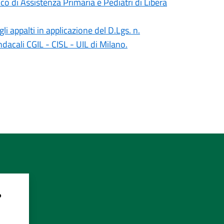
co di Assistenza Primaria e Pediatri di Libera
gli appalti in applicazione del D.Lgs. n.
dacali CGIL - CISL - UIL di Milano.
?