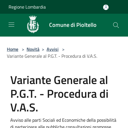
Salta al contenuto principale
Regione Lombardia
Comune di Pioltello
Home
>
Novità
>
Avvisi
>
Variante Generale al P.G.T. - Procedura di V.A.S.
Variante Generale al
P.G.T. - Procedura di
V.A.S.
Avviso alle parti Sociali ed Economiche della possibilità
di partecipare alle pubbliche consultazioni promosse