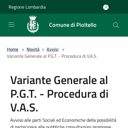
Salta al contenuto principale
Regione Lombardia
Comune di Pioltello
Home
>
Novità
>
Avvisi
>
Variante Generale al P.G.T. - Procedura di V.A.S.
Variante Generale al
P.G.T. - Procedura di
V.A.S.
Avviso alle parti Sociali ed Economiche della possibilità
di partecipare alle pubbliche consultazioni promosse