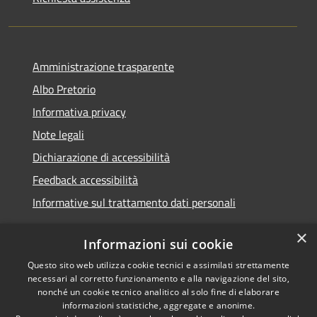
Amministrazione trasparente
Albo Pretorio
Informativa privacy
Note legali
Dichiarazione di accessibilità
Feedback accessibilità
Informative sul trattamento dati personali
×
Informazioni sui cookie
Questo sito web utilizza cookie tecnici e assimilati strettamente
RSS
Copyright © 2026 • Comune di
necessari al corretto funzionamento e alla navigazione del sito,
Accessibilità
Pioltello • Powered by
nonché un cookie tecnico analitico al solo fine di elaborare
Privacy
Municipium
Accesso
informazioni statistiche, aggregate e anonime.
•