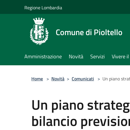
Salta al contenuto principale
Regione Lombardia
Comune di Pioltello
Amministrazione
Novità
Servizi
Vivere 
Home
>
Novità
>
Comunicati
>
Un piano strat
Un piano strategi
bilancio previs