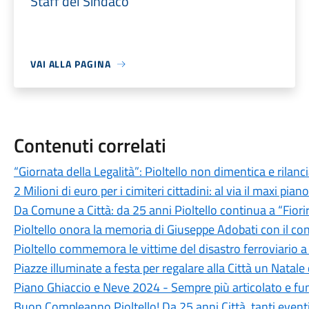
Staff del Sindaco
VAI ALLA PAGINA
Contenuti correlati
“Giornata della Legalità”: Pioltello non dimentica e rilan
2 Milioni di euro per i cimiteri cittadini: al via il maxi pian
Da Comune a Città: da 25 anni Pioltello continua a “Fiori
Pioltello onora la memoria di Giuseppe Adobati con il c
Pioltello commemora le vittime del disastro ferroviario a 
Piazze illuminate a festa per regalare alla Città un Natale
Piano Ghiaccio e Neve 2024 - Sempre più articolato e fun
Buon Compleanno Pioltello! Da 25 anni Città, tanti eventi