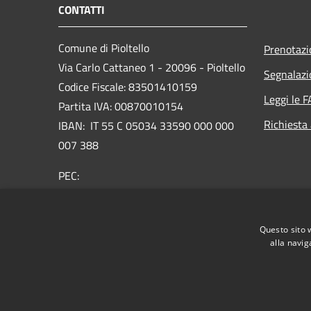
CONTATTI
Comune di Pioltello
Prenotaz
Via Carlo Cattaneo 1 - 20096 - Pioltello
Segnalazi
Codice Fiscale: 83501410159
Leggi le 
Partita IVA: 00870010154
Richiesta
IBAN:
IT 55 C 05034 33590 000 000
007 388
PEC:
protocollo@cert.comune.pioltello.mi.it
Centralino Unico: 02.92366.1
Questo sito 
alla navig
RSS
Accessibilità
Privacy
Cookie
Mappa de