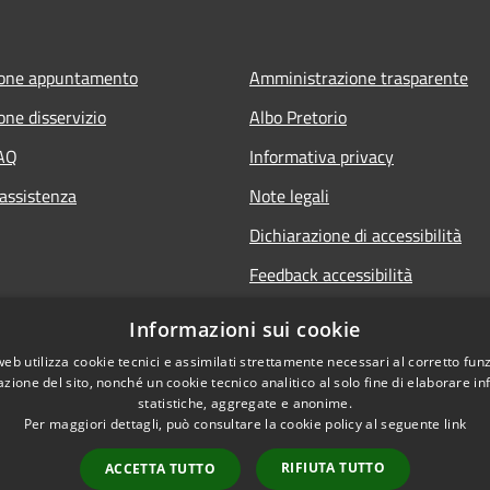
ione appuntamento
Amministrazione trasparente
one disservizio
Albo Pretorio
FAQ
Informativa privacy
 assistenza
Note legali
Dichiarazione di accessibilità
Feedback accessibilità
Informative sul trattamento dat
Informazioni sui cookie
personali
web utilizza cookie tecnici e assimilati strettamente necessari al corretto fu
azione del sito, nonché un cookie tecnico analitico al solo fine di elaborare i
statistiche, aggregate e anonime.
Per maggiori dettagli, può consultare la cookie policy al seguente
link
RIFIUTA TUTTO
ACCETTA TUTTO
l sito
Copyright © 2026 • Comune di