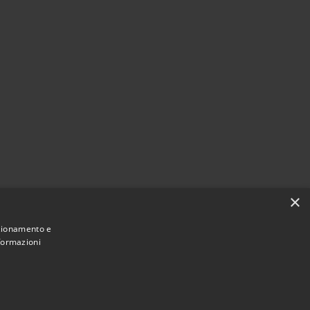
i
×
nzionamento e
nformazioni
Municipium
Accesso redazione
 Pioltello • Powered by
•