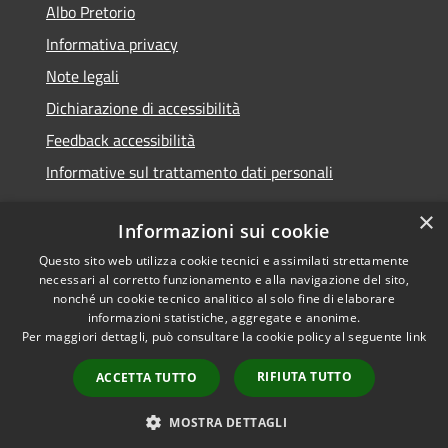
Albo Pretorio
Informativa privacy
Note legali
Dichiarazione di accessibilità
Feedback accessibilità
Informative sul trattamento dati personali
×
Informazioni sui cookie
Questo sito web utilizza cookie tecnici e assimilati strettamente
RSS
Copyright © 2026 • Comune di
necessari al corretto funzionamento e alla navigazione del sito,
Accessibilità
Pioltello • Powered by
nonché un cookie tecnico analitico al solo fine di elaborare
Privacy
Municipium
Accesso
informazioni statistiche, aggregate e anonime.
•
Per maggiori dettagli, può consultare la cookie policy al seguente
link
Cookie
redazione
Mappa del sito
RIFIUTA TUTTO
ACCETTA TUTTO
Informativa trattamento
dei dati personali
MOSTRA DETTAGLI