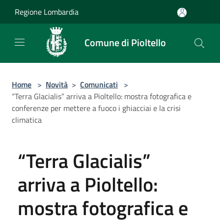
Salta al contenuto principale
Regione Lombardia
Comune di Pioltello
Home
>
Novità
>
Comunicati
>
“Terra Glacialis” arriva a Pioltello: mostra fotografica e
conferenze per mettere a fuoco i ghiacciai e la crisi
climatica
“Terra Glacialis”
arriva a Pioltello:
mostra fotografica e