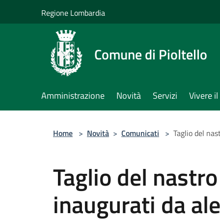
Salta al contenuto principale
Regione Lombardia
Comune di Pioltello
Amministrazione
Novità
Servizi
Vivere 
Home
>
Novità
>
Comunicati
>
Taglio del nas
Taglio del nastro 
inaugurati da al