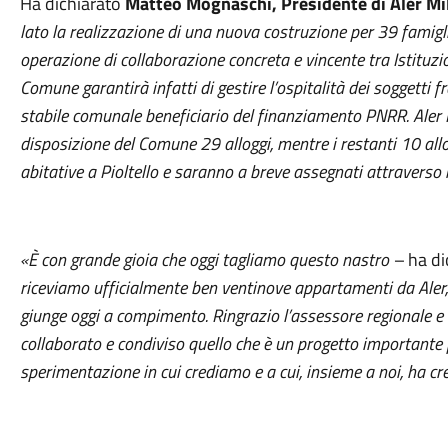
Ha dichiarato
Matteo Mognaschi, Presidente di Aler Mi
lato la realizzazione di una nuova costruzione per 39 famigl
operazione di collaborazione concreta e vincente tra Istituzio
Comune garantirà infatti di gestire l’ospitalità dei soggetti fr
stabile comunale beneficiario del finanziamento PNRR. Aler
disposizione del Comune 29 alloggi, mentre i restanti 10 all
abitative a Pioltello e saranno a breve assegnati attravers
«
È
con grande gioia che oggi tagliamo questo nastro –
ha di
riceviamo ufficialmente ben ventinove appartamenti da Aler,
giunge oggi a compimento
. Ringrazio l’assessore regionale e 
collaborato e condiviso quello che è un progetto importante 
sperimentazione in cui crediamo e a cui, insieme a noi, ha cr