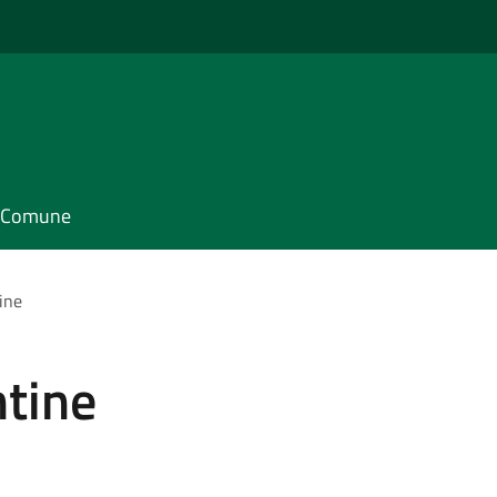
il Comune
ine
ntine