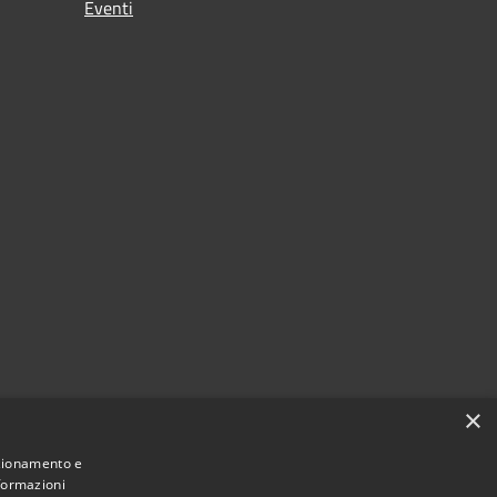
Eventi
i
×
nzionamento e
nformazioni