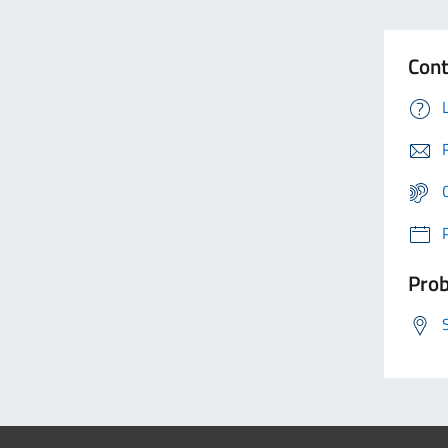
Cont
Prob