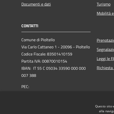
Documenti e dati
Turismo
Mobilità e
CONTATTI
Comune di Pioltello
Prenotaz
Via Carlo Cattaneo 1 - 20096 - Pioltello
Segnalazi
Codice Fiscale: 83501410159
Leggi le 
Partita IVA: 00870010154
Richiesta
IBAN:
IT 55 C 05034 33590 000 000
007 388
PEC:
protocollo@cert.comune.pioltello.mi.it
Centralino Unico: 02.92366.1
Questo sito 
alla navig