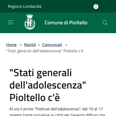
Salta al contenuto principale
Regione Lombardia
Comune di Pioltello
Home
>
Novità
>
Comunicati
>
"Stati generali dell'adolescenza" Pioltello c'è
"Stati generali
dell'adolescenza"
Pioltello c'è
Al via il primo “Festival dell’adolescenza”: dal 10 al 17
maggio tante iniziative in città per l’evento diffuso che