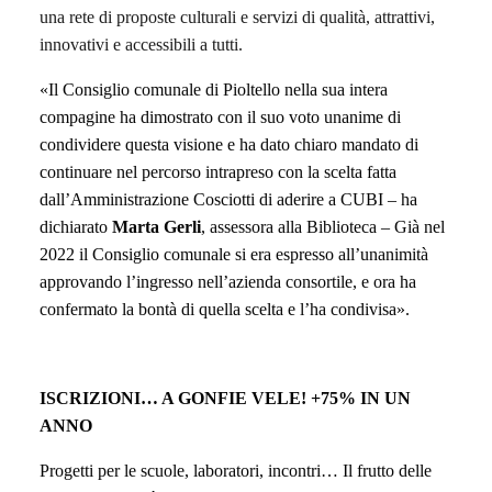
una rete di proposte culturali e servizi di qualità, attrattivi,
innovativi e accessibili a tutti.
«
Il
C
onsiglio comunale di Pioltello nella sua intera
compagine ha dimostrato con il suo voto unanime di
condividere questa visione e ha dato chiaro mandato di
continuare nel percorso intrapreso con la scelta fatta
dall’
A
mministrazione Cosciotti di aderire a CUBI –
ha
dichiarato
Marta Gerli
, assessora alla Biblioteca – Già nel
2022 i
l
C
onsiglio comunale si era espresso all’unanimità
approvando l’ingresso
nell’azienda consortile, e ora ha
confermato la bontà di quella scelta e l’ha condivisa
».
ISCRIZIONI…
A
GONFIE VELE! +75% IN UN
ANNO
Progetti
per le scuole
, laboratori, incontri…
I
l frutto delle