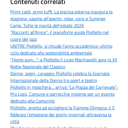
Contenuti correlati
Primi caldi, primi tuffi. La piscina esterna inaugura la
stagione: vasche all’aperto, relax, corsi e Summer
Camp. Tutte le novità dell’estate 2026
“Racconti all’Anice”: il pianoforte guida Pioltello nel
cuore del Jazz
UNITRE Pioltello, si chiude l’anno accademico: ultimo
ciclo dedicato alla sostenibilità ambientale
“Homo sum…”: a Pioltello il Liceo Machiavelli apre la XII
Notte Nazionale del Classico
Donne, sogni, coraggio: Pioltello celebra la Giornata
Internazionale della Donna tra sport e teatro
Pioltello in maschera… arriva “La Piazza del Carnevale”:
Pro Loco, Comune e parrocchie insieme per un evento
dedicato alla Comunità
Pioltello, pronta ad accogliere la Fiamma Olimpica: il 5
febbraio l’emozione dei giochi invernali attraversa la
città