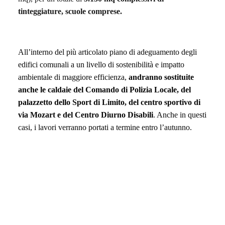
tinteggiature, scuole comprese.
All’interno d
el
più articolato piano di adeguamento degli
edifici comunali a un livello di sostenibilità e impatto
ambientale di maggiore
efficienza
,
andranno
sostituite
anche le caldaie
del
Comando di Polizia Locale,
del
p
alazzetto dello Sport
di
Limito,
del c
entro sportivo di
via Mozart
e del
Centro Diurno Disabili
.
Anche in questi
casi, i l
a
vori verranno portati a termine entro l’autunno.