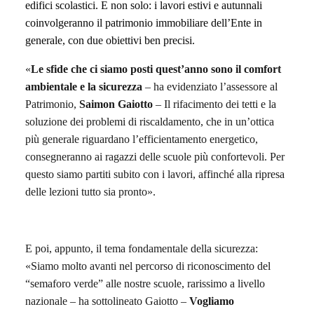
edifici scolastici.
E non solo: i lavori estivi e autunnali
coinvolgeranno
il
p
atrimonio immobiliare dell’Ente
in
generale
,
con due obiettivi ben precisi.
«
Le sfide che ci sia
m
o posti quest’anno sono il comfort
ambientale e la sicurezza
– ha evidenziato l’assessore al
Patrimonio,
Saimon Gaiotto
– Il rifacimento dei tetti e la
soluzione dei problemi di riscaldamento, che in un’ottica
più generale riguardano l’efficientamento energetico,
consegneranno ai ragazzi delle scuole più confortevoli. Per
questo siamo partiti subito con i lavori, affinché alla ripresa
delle lezioni tutto sia pronto».
E poi, appunto, il tema fondamentale della sicurezza:
«Siamo molto avanti nel percorso di riconoscimento del
“semaforo verde” alle nostre scuole, rarissimo a livello
nazionale – ha sottolineato Gaiotto –
V
ogliamo