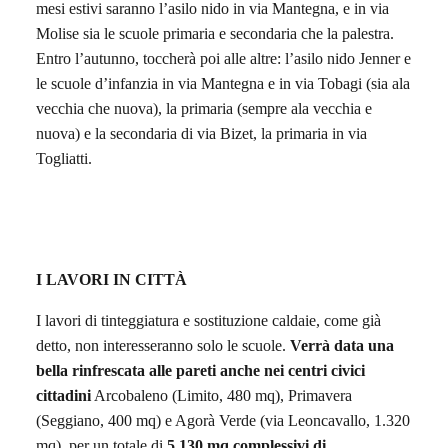
mesi estivi saranno l’asilo nido in via Mantegna, e in via
Molise sia le scuole primaria e secondaria che la palestra.
Entro l’autunno, toccherà poi alle altre: l’asilo nido Jenner e
le scuole d’infanzia in via Mantegna e in via Tobagi (sia ala
vecchia che nuova), la primaria (sempre ala vecchia e
nuova) e la secondaria di via Bizet, la primaria in via
Togliatti.
I LAVORI IN CITTÀ
I lavori di tinteggiatura e sostituzione caldaie, come già
detto, non interesseranno solo le scuole.
Verrà data una
bella rinfrescata
alle pareti
anche
ne
i centri civici
cittadini
Arcobaleno (Limito, 480 mq), Primavera
(Seggiano, 400 mq) e Agorà Verde (via Leoncavallo, 1.320
mq), per un totale di
5.130 mq complessivi di