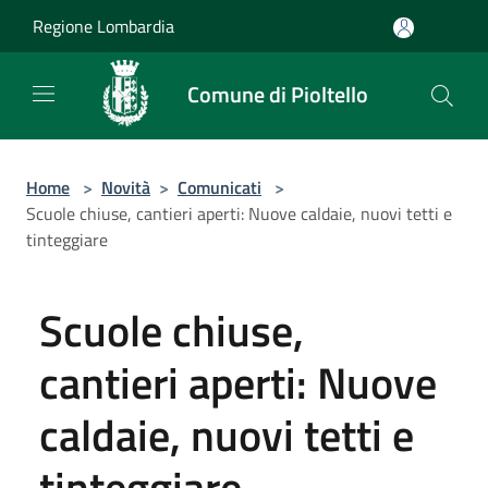
Salta al contenuto principale
Regione Lombardia
Comune di Pioltello
Home
>
Novità
>
Comunicati
>
Scuole chiuse, cantieri aperti: Nuove caldaie, nuovi tetti e
tinteggiare
Scuole chiuse,
cantieri aperti: Nuove
caldaie, nuovi tetti e
tinteggiare