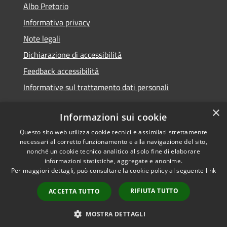
Albo Pretorio
Informativa privacy
Note legali
Dichiarazione di accessibilità
Feedback accessibilità
Informative sul trattamento dati personali
×
Informazioni sui cookie
Questo sito web utilizza cookie tecnici e assimilati strettamente
RSS
Copyright © 2026 • Comune di
necessari al corretto funzionamento e alla navigazione del sito,
Accessibilità
Pioltello • Powered by
nonché un cookie tecnico analitico al solo fine di elaborare
Privacy
Municipium
Accesso
informazioni statistiche, aggregate e anonime.
•
Per maggiori dettagli, può consultare la cookie policy al seguente
link
Cookie
redazione
Mappa del sito
RIFIUTA TUTTO
ACCETTA TUTTO
Informativa trattamento
dei dati personali
MOSTRA DETTAGLI