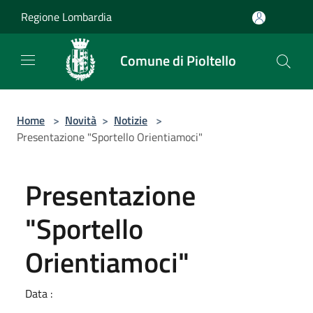
Salta al contenuto principale
Regione Lombardia
Comune di Pioltello
Home
>
Novità
>
Notizie
>
Presentazione "Sportello Orientiamoci"
Presentazione
"Sportello
Orientiamoci"
Data :