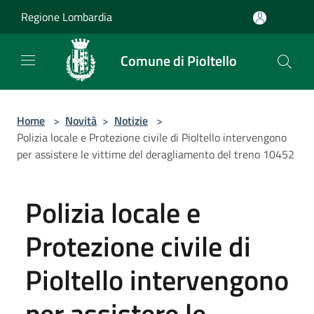
Salta al contenuto principale
Regione Lombardia
Comune di Pioltello
Home
>
Novità
>
Notizie
>
Polizia locale e Protezione civile di Pioltello intervengono
per assistere le vittime del deragliamento del treno 10452
Polizia locale e
Protezione civile di
Pioltello intervengono
per assistere le