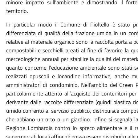
minore impatto sull’ambiente e dimostrando il forte 
territorio.
In particolar modo il Comune di Pioltello è stato p
differenziata di qualità della frazione umida in un con
relative al materiale organico sono la raccolta porta a por
compostabili e secchielli areati al fine di favorire la qua
merceologiche annuali per stabilire la qualità del materi
quanto concerne l’educazione ambientale sono stati svo
realizzati opuscoli e locandine informative, anche mult
amministratori di condominio. Nell’ambito del Green 
particolarmente attento all’acquisto dei contenitori per l
derivante dalle raccolte differenziate (quindi plastica rici
umido conferito al servizio pubblico, distribuisce compo
che abbiano un orto o un giardino. Infine si segnala la
Regione Lombardia contro lo spreco alimentare e il r
supermercati locali affinché possa essere distribuito all