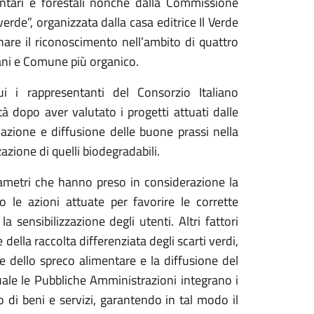
mentari e forestali nonché dalla Commissione
erde”, organizzata dalla casa editrice Il Verde
gnare il riconoscimento nell’ambito di quattro
ani e Comune più organico.
ui i rappresentanti del Consorzio Italiano
à dopo aver valutato i progetti attuati dalle
mazione e diffusione delle buone prassi nella
zzazione di quelli biodegradabili.
arametri che hanno preso in considerazione la
co le azioni attuate per favorire le corrette
a sensibilizzazione degli utenti. Altri fattori
ella raccolta differenziata degli scarti verdi,
ne dello spreco alimentare e la diffusione del
uale le Pubbliche Amministrazioni integrano i
to di beni e servizi, garantendo in tal modo il