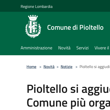
Salta al contenuto principale
Regione Lombardia
Comune di Pioltello
Amministrazione
Novità
Servizi
Vivere 
Home
>
Novità
>
Notizie
>
Pioltello si aggiud
Pioltello si aggiu
Comune più orga