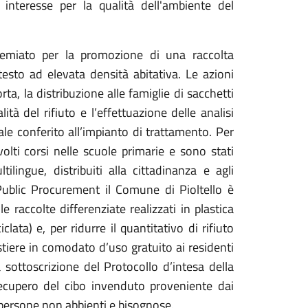
interesse per la qualità dell'ambiente del
remiato per la promozione di una raccolta
testo ad elevata densità abitativa. Le azioni
ta, la distribuzione alle famiglie di sacchetti
lità del rifiuto e l’effettuazione delle analisi
ale conferito all’impianto di trattamento. Per
lti corsi nelle scuole primarie e sono stati
ilingue, distribuiti alla cittadinanza e agli
Public Procurement il Comune di Pioltello è
e raccolte differenziate realizzati in plastica
clata) e, per ridurre il quantitativo di rifiuto
stiere in comodato d’uso gratuito ai residenti
 sottoscrizione del Protocollo d’intesa della
ecupero del cibo invenduto proveniente dai
e persone non abbienti e bisognose.