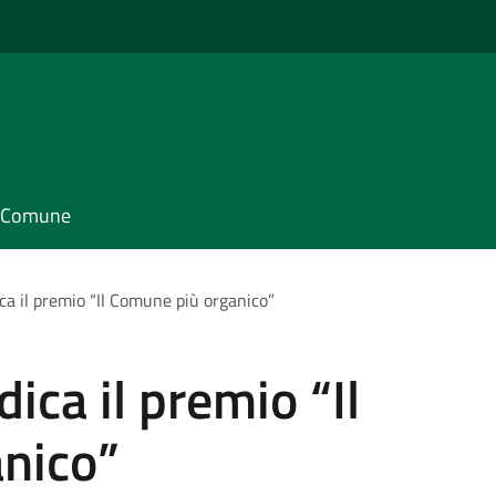
il Comune
ica il premio “Il Comune più organico”
dica il premio “Il
nico”