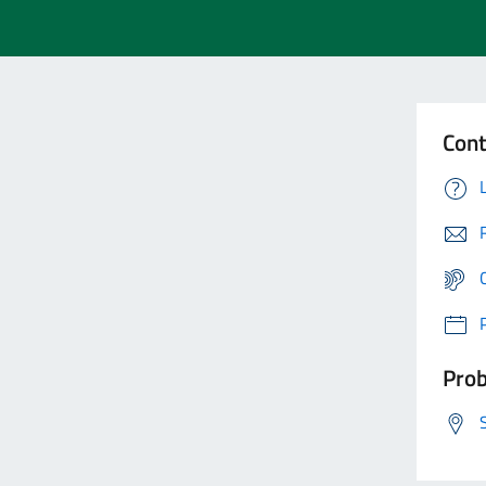
Cont
Prob