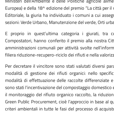
Ministeri dell'Ambiente e delle Politiche agricole ali
Europea) e della 18^ edizione del premio “La città per il v
Editoriale, la giuria ha individuato i comuni a cui asse
sezioni: Verde Urbano, Manutenzione del verde, Orti urb
E proprio in quest’ultima categoria i giurati, tra c
Compostatori, hanno conferito il premio alla nostra Citt
amministrazioni comunali per attività svolte nell’infor
filiera riduzione-recupero-riciclo dei rifiuti e nella valori
Per decretare il vincitore sono stati valutati diversi p
modalità di gestione dei rifiuti organici: nello specifi
modalità di effettuazione delle raccolte differenziate e l
sono stati l’incentivazione del compostaggio domestico e d
il monitoraggio del rifiuto organico raccolto, la riduzio
Green Public Procurement, cioè l’approccio in base al q
criteri ambientali in tutte le fasi del processo di acquis