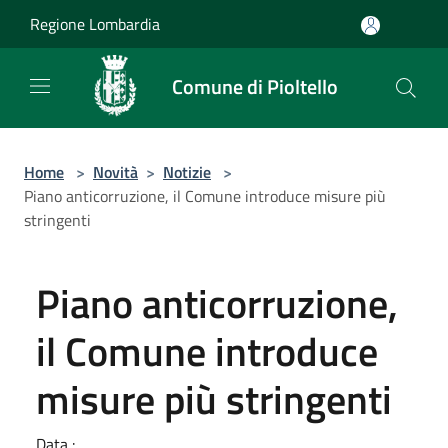
Salta al contenuto principale
Regione Lombardia
Comune di Pioltello
Home
>
Novità
>
Notizie
>
Piano anticorruzione, il Comune introduce misure più
stringenti
Piano anticorruzione,
il Comune introduce
misure più stringenti
Data :