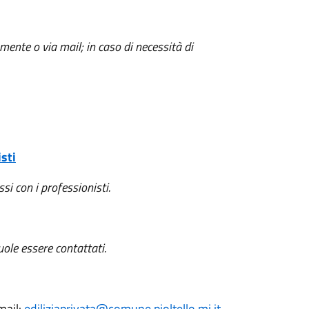
ente o via mail; in caso di necessità di
sti
si con i professionisti.
uole essere contattati.
mail:
ediliziaprivata@comune.pioltello.mi.it