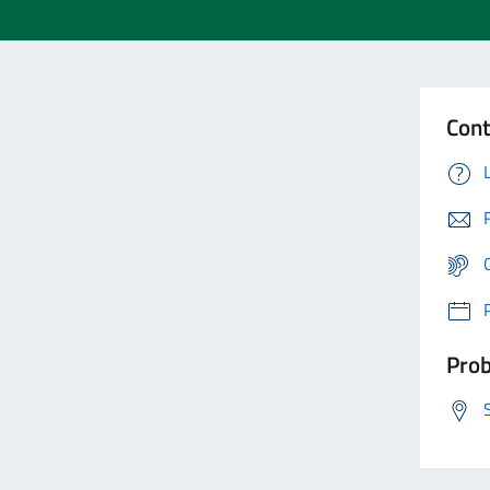
Cont
Prob