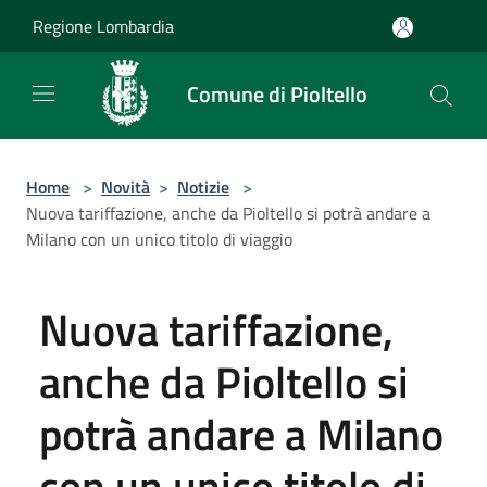
Salta al contenuto principale
Regione Lombardia
Comune di Pioltello
Home
>
Novità
>
Notizie
>
Nuova tariffazione, anche da Pioltello si potrà andare a
Milano con un unico titolo di viaggio
Nuova tariffazione,
anche da Pioltello si
potrà andare a Milano
con un unico titolo di