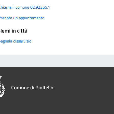
Chiama il comune 02.92366.1
Prenota un appuntamento
lemi in città
Segnala disservizio
Comune di Pioltello