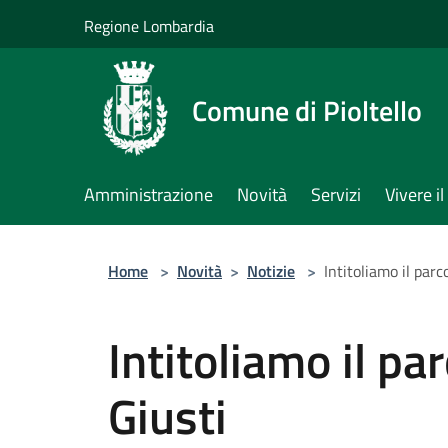
Salta al contenuto principale
Regione Lombardia
Comune di Pioltello
Amministrazione
Novità
Servizi
Vivere 
Home
>
Novità
>
Notizie
>
Intitoliamo il parc
Intitoliamo il pa
Giusti