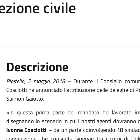
ezione civile
Descrizione
Pioltello,
2
maggio
201
8
– Durante il Consiglio comun
Cosciotti ha annunciato l’attribuzione delle deleghe di Po
Saimon Gaiotto.
«In questa prima parte del mandato ho lavorato inte
disegnando lo scenario in cui i nostri agenti dovranno o
Ivonne Cosciotti
– da un parte coinvolgendo 18 sindaci
convenzione che consenta sinergie tra i corpi di Poliz