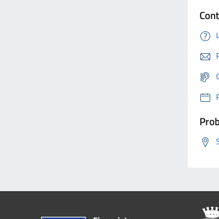
Cont
Prob