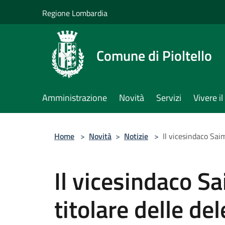
Salta al contenuto principale
Regione Lombardia
Comune di Pioltello
Amministrazione
Novità
Servizi
Vivere 
Home
>
Novità
>
Notizie
>
Il vicesindaco Saim
Il vicesindaco S
titolare delle del