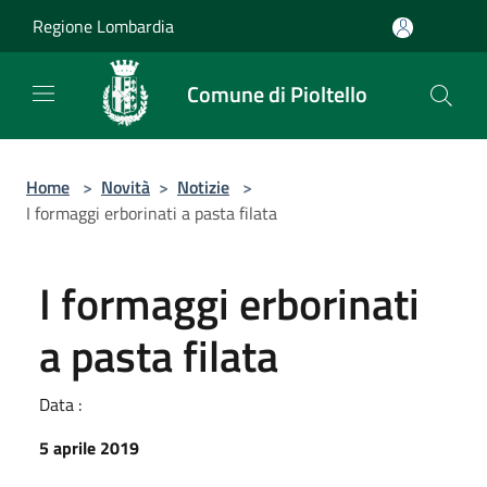
Salta al contenuto principale
Regione Lombardia
Comune di Pioltello
Home
>
Novità
>
Notizie
>
I formaggi erborinati a pasta filata
I formaggi erborinati
a pasta filata
Data :
5 aprile 2019