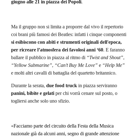
giugno
alle 21
in piazza dei Popoli
.
Ma il gruppo non si limita
a proporre
dal vivo
il repertorio
coi brani più famosi dei Beatles: infatti
i cinque componenti
si esibiscono
con abiti e strumenti originali dell'epoca,
per ricrear
e
l’atmosfera dei favolosi anni ‘60
.
E faranno
ballare il pubblico in piazza al ritmo di
“Twist and Shout”
,
“Yellow Submarine”
,
“Can’t Buy Me Love”
e
“Help Me”
e molti altri cavalli di battaglia del
quartetto
britannico.
Durante la serata,
due
food truck
in piazza serviranno
panini,
bibite
e gelati
per chi vorrà cenare sul posto, o
togliersi anche solo uno sfizio.
«
Facciamo parte del circuito della Festa della Musica
nazionale già da alcuni anni,
segno di grande attenzione