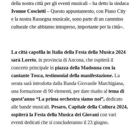
del
la nostra città per gli eventi musicali –
ha detto la sindaca
Ivonne Cosciotti
–
Questo appuntamento, con
Piano City
e
l
a
nostra
Rassegna musicale,
sono
parte
di
un
cammino
culturale
che abbiamo intrapreso,
importante per la città
».
La città capofila in Italia della Festa della Musica 2024
sarà Loreto
, in provincia di Ancona, che ospiterà il
concerto principale in
piazza della Madonna
con la
cantante Tosca, testimonial della manifestazione
.
La
serata sarà introdotta dalla Banda Giovanile Marchigiana,
una formazione di 90 elementi, per dare risalto al
tema di
quest’anno “La prima orchestra siamo noi”,
dedicato
alle bande musicali.
Pesaro, Capitale della Cultura 2024,
ospiterà la Festa della Musica dei Giovani
con vari
eventi dedicati
che si
concluder
anno
il 23 giugno.