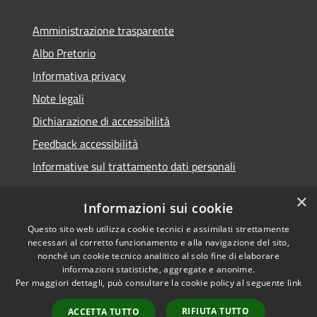
Amministrazione trasparente
Albo Pretorio
Informativa privacy
Note legali
Dichiarazione di accessibilità
Feedback accessibilità
Informative sul trattamento dati personali
×
Informazioni sui cookie
Questo sito web utilizza cookie tecnici e assimilati strettamente
RSS
Copyright © 2026 • Comune di
necessari al corretto funzionamento e alla navigazione del sito,
Accessibilità
Pioltello • Powered by
nonché un cookie tecnico analitico al solo fine di elaborare
Privacy
Municipium
Accesso
informazioni statistiche, aggregate e anonime.
•
Per maggiori dettagli, può consultare la cookie policy al seguente
link
Cookie
redazione
Mappa del sito
RIFIUTA TUTTO
ACCETTA TUTTO