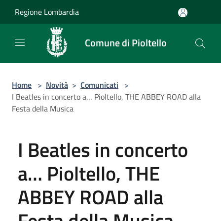
Salta al contenuto principale
Regione Lombardia
Comune di Pioltello
Home
>
Novità
>
Comunicati
>
I Beatles in concerto a… Pioltello, THE ABBEY ROAD alla
Festa della Musica
I Beatles in concerto
a… Pioltello, THE
ABBEY ROAD alla
Festa della Musica