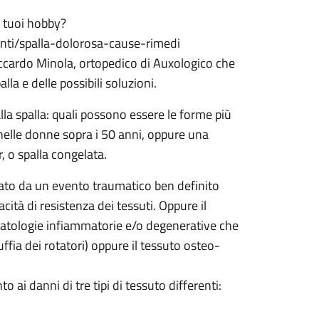
ai tuoi hobby?
enti/spalla-dolorosa-cause-rimedi
 Riccardo Minola, ortopedico di Auxologico che
lla e delle possibili soluzioni.
la spalla: quali possono essere le forme più
 nelle donne sopra i 50 anni, oppure una
r, o spalla congelata.
ato da un evento traumatico ben definito
ità di resistenza dei tessuti. Oppure il
 patologie infiammatorie e/o degenerative che
uffia dei rotatori) oppure il tessuto osteo-
to ai danni di tre tipi di tessuto differenti: