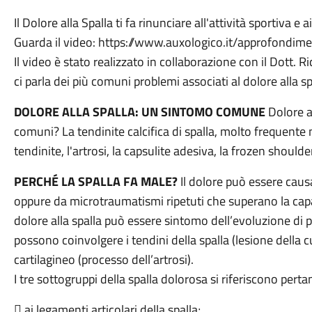
Il Dolore alla Spalla ti fa rinunciare all'attività sportiva e 
Guarda il video: https://www.auxologico.it/approfondim
Il video è stato realizzato in collaborazione con il Dott.
ci parla dei più comuni problemi associati al dolore alla spa
DOLORE ALLA SPALLA: UN SINTOMO COMUNE
Dolore al
comuni? La tendinite calcifica di spalla, molto frequente
tendinite, l'artrosi, la capsulite adesiva, la frozen shoulde
PERCHÉ LA SPALLA FA MALE?
Il dolore può essere caus
oppure da microtraumatismi ripetuti che superano la capac
dolore alla spalla può essere sintomo dell’evoluzione di
possono coinvolgere i tendini della spalla (lesione della c
cartilagineo (processo dell’artrosi).
I tre sottogruppi della spalla dolorosa si riferiscono pertan
 ai legamenti articolari della spalla;