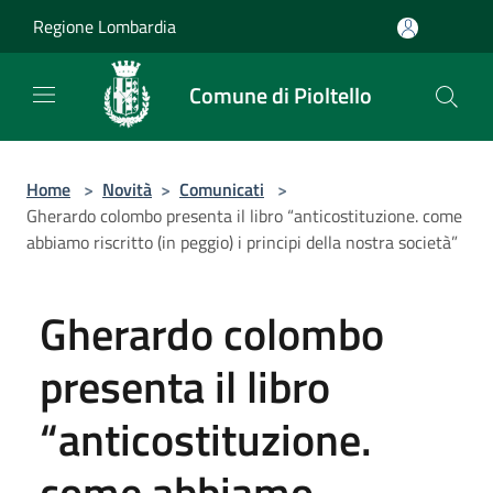
Salta al contenuto principale
Regione Lombardia
Comune di Pioltello
Home
>
Novità
>
Comunicati
>
Gherardo colombo presenta il libro “anticostituzione. come
abbiamo riscritto (in peggio) i principi della nostra società”
Gherardo colombo
presenta il libro
“anticostituzione.
come abbiamo