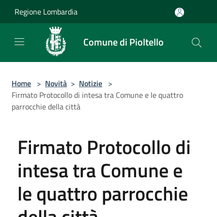
Salta al contenuto principale
Regione Lombardia
Comune di Pioltello
Home
>
Novità
>
Notizie
>
Firmato Protocollo di intesa tra Comune e le quattro
parrocchie della città
Firmato Protocollo di
intesa tra Comune e
le quattro parrocchie
della città