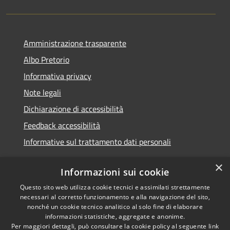
Amministrazione trasparente
Albo Pretorio
Informativa privacy
Note legali
Dichiarazione di accessibilità
Feedback accessibilità
Informative sul trattamento dati personali
×
Informazioni sui cookie
Questo sito web utilizza cookie tecnici e assimilati strettamente
RSS
Copyright © 2026 • Comune di
necessari al corretto funzionamento e alla navigazione del sito,
Accessibilità
Pioltello • Powered by
nonché un cookie tecnico analitico al solo fine di elaborare
Privacy
Municipium
Accesso
informazioni statistiche, aggregate e anonime.
•
Per maggiori dettagli, può consultare la cookie policy al seguente
link