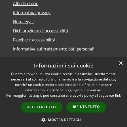
Albo Pretorio
Informativa privacy
Note legali
Dichiarazione di accessibilità
Feedback accessibilità
Informative sul trattamento dati personali
×
Informazioni sui cookie
Questo sito web utilizza cookie tecnici e assimilati strettamente
RSS
Copyright © 2026 • Comune di
necessari al corretto funzionamento e alla navigazione del sito,
Accessibilità
Pioltello • Powered by
nonché un cookie tecnico analitico al solo fine di elaborare
Privacy
Municipium
Accesso
informazioni statistiche, aggregate e anonime.
•
Per maggiori dettagli, può consultare la cookie policy al seguente
link
Cookie
redazione
Mappa del sito
RIFIUTA TUTTO
ACCETTA TUTTO
Informativa trattamento
dei dati personali
MOSTRA DETTAGLI