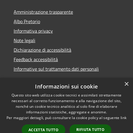
Amministrazione trasparente
Albo Pretorio
Informativa privacy
Note legali
Dichiarazione di accessibilità
Feedback accessibilità
Informative sul trattamento dati personali
×
Informazioni sui cookie
Questo sito web utilizza cookie tecnici e assimilati strettamente
RSS
Copyright © 2026 • Comune di
necessari al corretto funzionamento e alla navigazione del sito,
Accessibilità
Pioltello • Powered by
nonché un cookie tecnico analitico al solo fine di elaborare
Privacy
Municipium
Accesso
informazioni statistiche, aggregate e anonime.
•
Per maggiori dettagli, può consultare la cookie policy al seguente
link
Cookie
redazione
Mappa del sito
RIFIUTA TUTTO
ACCETTA TUTTO