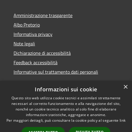
Amministrazione trasparente
Albo Pretorio
Informativa privacy
Note legali
Dichiarazione di accessibilità
Feedback accessibilità
Informative sul trattamento dati personali
×
Informazioni sui cookie
Questo sito web utilizza cookie tecnici e assimilati strettamente
RSS
Copyright © 2026 • Comune di
necessari al corretto funzionamento e alla navigazione del sito,
Accessibilità
Pioltello • Powered by
nonché un cookie tecnico analitico al solo fine di elaborare
Privacy
Municipium
Accesso
informazioni statistiche, aggregate e anonime.
•
Per maggiori dettagli, può consultare la cookie policy al seguente
link
Cookie
redazione
Mappa del sito