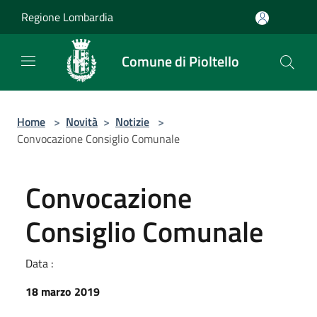
Salta al contenuto principale
Regione Lombardia
Comune di Pioltello
Home
>
Novità
>
Notizie
>
Convocazione Consiglio Comunale
Convocazione
Consiglio Comunale
Data :
18 marzo 2019