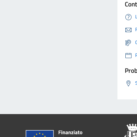
Cont
Prob