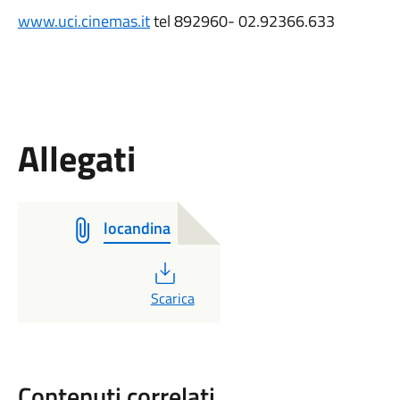
www.uci.cinemas.it
tel 892960- 02.92366.633
Allegati
locandina
PDF
Scarica
Contenuti correlati