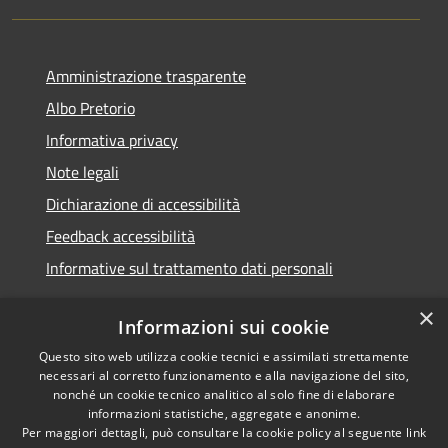
Amministrazione trasparente
Albo Pretorio
Informativa privacy
Note legali
Dichiarazione di accessibilità
Feedback accessibilità
Informative sul trattamento dati personali
×
Informazioni sui cookie
Questo sito web utilizza cookie tecnici e assimilati strettamente
RSS
Copyright © 2026 • Comune di
necessari al corretto funzionamento e alla navigazione del sito,
Accessibilità
Pioltello • Powered by
nonché un cookie tecnico analitico al solo fine di elaborare
Privacy
Municipium
Accesso
informazioni statistiche, aggregate e anonime.
•
Per maggiori dettagli, può consultare la cookie policy al seguente
link
Cookie
redazione