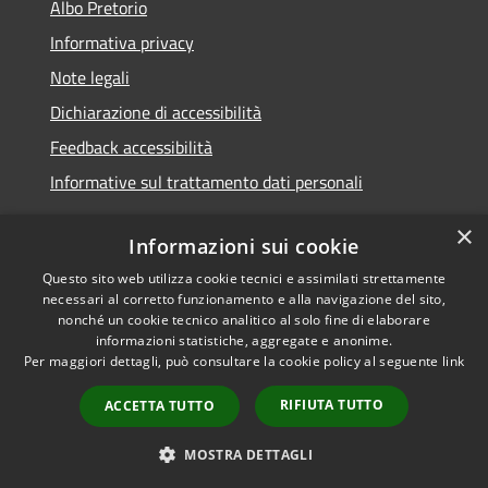
Albo Pretorio
Informativa privacy
Note legali
Dichiarazione di accessibilità
Feedback accessibilità
Informative sul trattamento dati personali
×
Informazioni sui cookie
Questo sito web utilizza cookie tecnici e assimilati strettamente
RSS
Copyright © 2026 • Comune di
necessari al corretto funzionamento e alla navigazione del sito,
Accessibilità
Pioltello • Powered by
nonché un cookie tecnico analitico al solo fine di elaborare
informazioni statistiche, aggregate e anonime.
Privacy
Municipium
Accesso
•
Per maggiori dettagli, può consultare la cookie policy al seguente
link
Cookie
redazione
Mappa del sito
RIFIUTA TUTTO
ACCETTA TUTTO
Informativa trattamento
dei dati personali
MOSTRA DETTAGLI