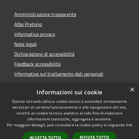
Amministrazione trasparente
Albo Pretorio
Informativa privacy
Note legali
Dichiarazione di accessibilità
Feedback accessibilità
Informative sul trattamento dati personali
×
Informazioni sui cookie
Questo sito web utilizza cookie tecnici e assimilati strettamente
RSS
Copyright © 2026 • Comune di
necessari al corretto funzionamento e alla navigazione del sito,
Accessibilità
Pioltello • Powered by
nonché un cookie tecnico analitico al solo fine di elaborare
Privacy
Municipium
Accesso
informazioni statistiche, aggregate e anonime.
•
Per maggiori dettagli, può consultare la cookie policy al seguente
link
Cookie
redazione
Mappa del sito
RIFIUTA TUTTO
ACCETTA TUTTO