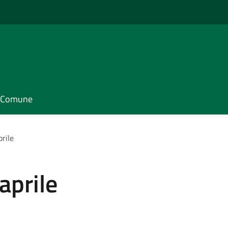
il Comune
rile
aprile