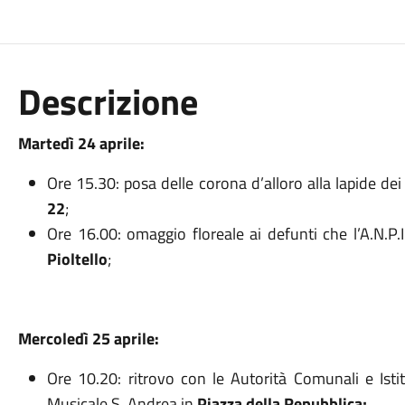
Descrizione
Martedì 24 aprile:
Ore 15.30: posa delle corona d’alloro alla lapide de
22
;
Ore 16.00: omaggio floreale ai defunti che l’A.N.P.I
Pioltello
;
Mercoledì 25 aprile:
Ore 10.20: ritrovo con le Autorità Comunali e Istitu
Musicale S. Andrea in
Piazza della Repubblica;