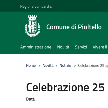
Salta al contenuto principale
Regione Lombardia
Comune di Pioltello
Amministrazione
Novità
Servizi
Vivere 
Home
>
Novità
>
Notizie
>
Celebrazione 25 ap
Celebrazione 25 
Data :