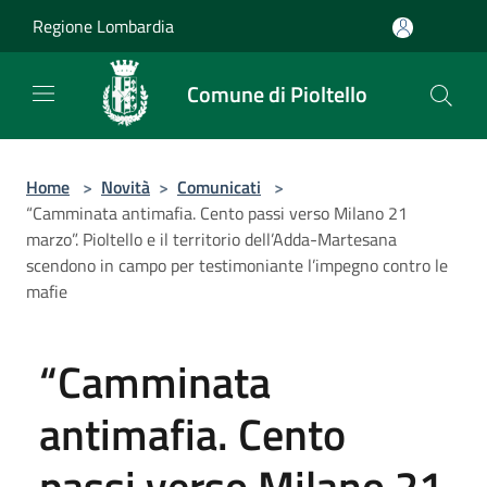
Salta al contenuto principale
Regione Lombardia
Comune di Pioltello
Home
>
Novità
>
Comunicati
>
“Camminata antimafia. Cento passi verso Milano 21
marzo”. Pioltello e il territorio dell’Adda-Martesana
scendono in campo per testimoniante l’impegno contro le
mafie
“Camminata
antimafia. Cento
passi verso Milano 21