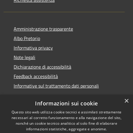
Richiesta assistenza
Amministrazione trasparente
Albo Pretorio
Informativa privacy
Note legali
Dichiarazione di accessibilità
Feedback accessibilità
Informative sul trattamento dati personali
×
Informazioni sui cookie
Questo sito web utilizza cookie tecnici e assimilati strettamente
RSS
Copyright © 2026 • Comune di
necessari al corretto funzionamento e alla navigazione del sito,
Accessibilità
Pioltello • Powered by
nonché un cookie tecnico analitico al solo fine di elaborare
informazioni statistiche, aggregate e anonime.
Privacy
Municipium
Accesso
•