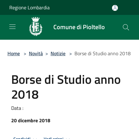
Salta al contenuto principale
Regione Lombardia
Comune di Pioltello
Home
>
Novità
>
Notizie
>
Borse di Studio anno 2018
Borse di Studio anno
2018
Data :
20 dicembre 2018