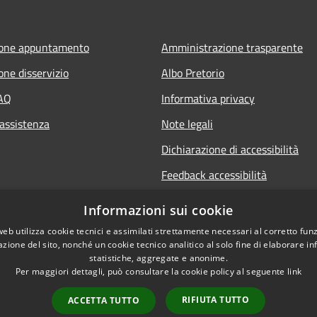
ione appuntamento
Amministrazione trasparente
one disservizio
Albo Pretorio
FAQ
Informativa privacy
 assistenza
Note legali
Dichiarazione di accessibilità
Feedback accessibilità
Informative sul trattamento dat
Informazioni sui cookie
personali
web utilizza cookie tecnici e assimilati strettamente necessari al corretto fu
azione del sito, nonché un cookie tecnico analitico al solo fine di elaborare i
statistiche, aggregate e anonime.
Per maggiori dettagli, può consultare la cookie policy al seguente
link
RIFIUTA TUTTO
ACCETTA TUTTO
l sito
Copyright © 2026 • Comune di