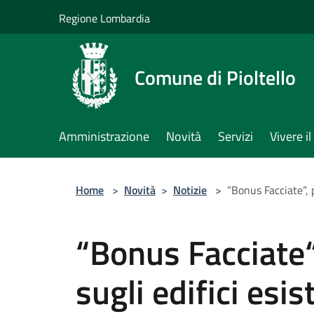
Salta al contenuto principale
Regione Lombardia
Comune di Pioltello
Amministrazione
Novità
Servizi
Vivere 
Home
>
Novità
>
Notizie
>
“Bonus Facciate“, p
“Bonus Facciate“,
sugli edifici esis