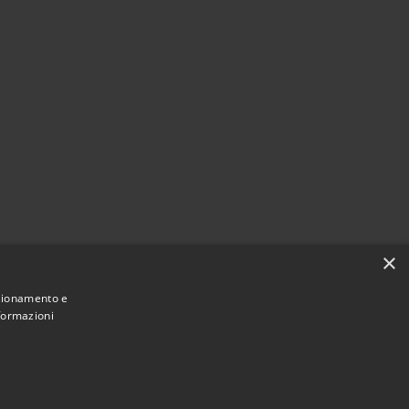
i
×
nzionamento e
nformazioni
Municipium
Accesso redazione
 Pioltello • Powered by
•