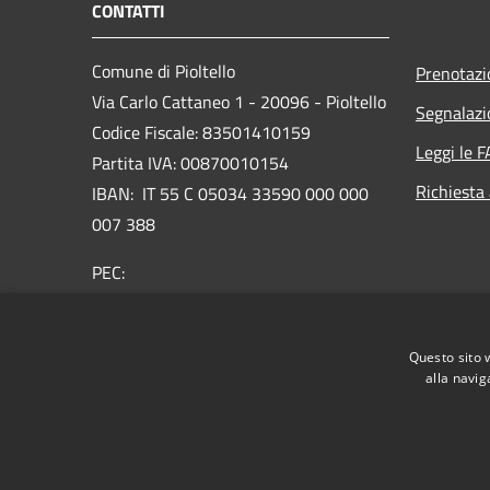
CONTATTI
Comune di Pioltello
Prenotaz
Via Carlo Cattaneo 1 - 20096 - Pioltello
Segnalazi
Codice Fiscale: 83501410159
Leggi le 
Partita IVA: 00870010154
Richiesta
IBAN:
IT 55 C 05034 33590 000 000
007 388
PEC:
protocollo@cert.comune.pioltello.mi.it
Centralino Unico: 02.92366.1
Questo sito 
alla navig
RSS
Accessibilità
Privacy
Cookie
Mappa de