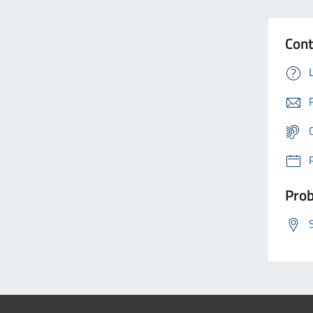
Cont
Prob