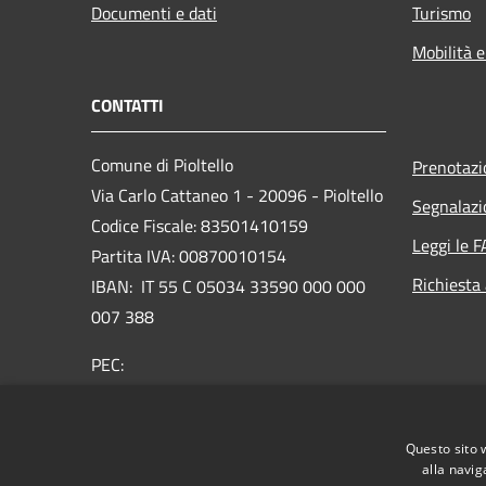
Documenti e dati
Turismo
Mobilità e
CONTATTI
Comune di Pioltello
Prenotaz
Via Carlo Cattaneo 1 - 20096 - Pioltello
Segnalazi
Codice Fiscale: 83501410159
Leggi le 
Partita IVA: 00870010154
Richiesta
IBAN:
IT 55 C 05034 33590 000 000
007 388
PEC:
protocollo@cert.comune.pioltello.mi.it
Centralino Unico: 02.92366.1
Questo sito 
alla navig