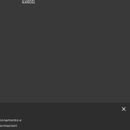
Eventi
i
×
nzionamento e
nformazioni