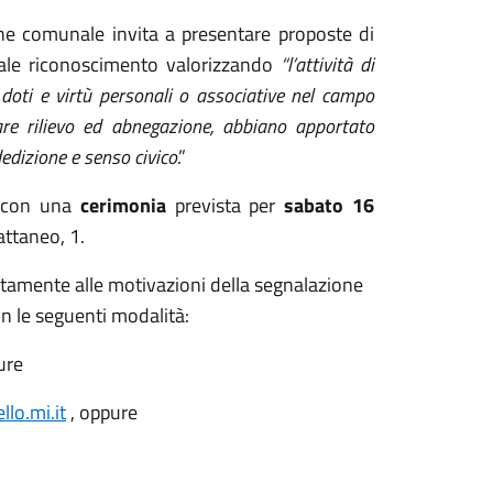
one comunale invita a presentare proposte di
 tale riconoscimento valorizzando
“l’attività di
i, doti e virtù personali o associative nel campo
lare rilievo ed abnegazione, abbiano apportato
edizione e senso civico
.”
à con una
cerimonia
prevista per
sabato 16
attaneo, 1.
itamente alle motivazioni della segnalazione
n le seguenti modalità:
ure
lo.mi.it
, oppure