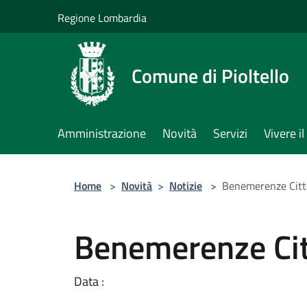
Salta al contenuto principale
Regione Lombardia
Comune di Pioltello
Amministrazione
Novità
Servizi
Vivere 
Home
>
Novità
>
Notizie
>
Benemerenze Citt
Benemerenze Ci
Data :