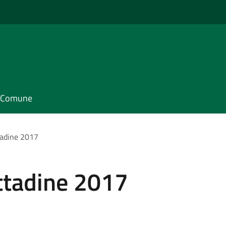
il Comune
adine 2017
ttadine 2017