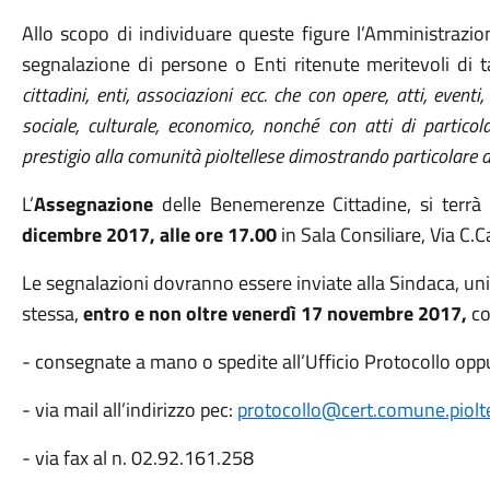
Allo scopo di individuare queste figure l’Amministrazi
segnalazione di persone o Enti ritenute meritevoli di
cittadini, enti, associazioni ecc. che con opere, atti, event
sociale, culturale, economico, nonché con atti di partico
prestigio alla comunità pioltellese dimostrando particolare d
L’
Assegnazione
delle Benemerenze Cittadine, si terr
dicembre 2017, alle ore 17.00
in Sala Consiliare, Via C.C
Le segnalazioni dovranno essere inviate alla Sindaca, un
stessa,
entro e non oltre venerdì 17 novembre 2017,
co
- consegnate a mano o spedite all’Ufficio Protocollo opp
- via mail all’indirizzo pec:
protocollo@cert.comune.pioltel
- via fax al n. 02.92.161.258