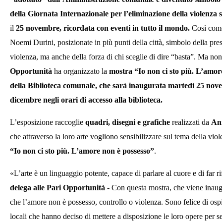
della
Giornata Internazionale per l’eliminazione della violenza 
il
25 novembre,
ricordata
con eventi
in tutto il mondo.
Così com
Noemi Durini,
posizionate in più punti della città, simbolo della pr
violenza, ma anche della forza di chi sceglie di dire “basta”.
Ma non
Opportunità
ha
organizza
to
la
mostra
“Io non ci sto più. L’amor
della B
iblioteca comunale,
che sarà inaugurata martedì 25 novem
dicembre
negli orari di accesso alla biblioteca
.
L’esposizione raccoglie
quadri, disegni e grafiche
realizzati da
An
che attraverso l
a loro
arte
vogliono
sensibilizzare sul tema della vio
“Io non ci sto più. L’amore non è possesso”
.
«L’arte è un linguaggio potente, capace di parlare al cuore e di far ri
delega alle Pari Opportunità
- Con questa mostra, che viene inaug
che l’amore non è possesso, controllo o violenza. Sono felice di ospit
locali che hanno deciso di mettere a disposizione le loro opere per s