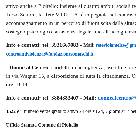
attivo anche a Pioltello: insieme ai quattro ambiti sociali t
Terzo Settore, la Rete V.I.O.L.A. è impegnata nel contrast
accompagnamento in un percorso di fuoriuscita dalla situazi
sostegno psicologico, assistenza legale fino all’accoglienza
Info e contatti: tel. 3931667083 -
Mail:
reteviolamelzo@gm
centroantiviolenza@fondazionesomaschi.it
-
Donne al Centro
: sportello di accoglienza, ascolto e or
in via Wagner 15, a disposizione di tutta la cittadinanza.
O
ore 10-14.
Info e contatti: tel. 3884883407 - Mail:
donnealcentro@t
1522
è il numero
verde gratuito attivo 24 ore su 24,
7 giorni su 7
pe
Ufficio Stampa Comune di Pioltello