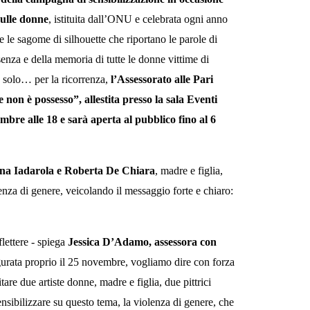
sulle donne
, istituita dall’ONU e celebrata ogni anno
e le
sagome di silhouette
che riportano le parole di
esenza e della memoria di tutte le donne vittime di
 solo… per
la ricorrenza,
l’
Assessorato alle Pari
e non è possesso”
, allestita presso la
s
ala Eventi
bre alle 18 e sarà aperta al pubblico fino al 6
na Iadarola e Roberta De Chiara
, madre e figlia,
lenza di genere,
veicola
ndo
il
messaggio forte
e chiaro
:
flettere - spiega
Jessica D’Adamo, assessora con
urata proprio il 25 novembre, vogliamo dire con forza
are due artiste donne, madre e figlia, due pittrici
ensibilizzare su questo tema, la violenza di genere, che