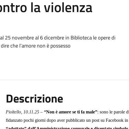
ontro la violenza
dal 25 novembre al 6 dicembre in Biblioteca le opere di
er dire che l’amore non è possesso
Descrizione
Pioltello,
1
0
.
11
.2
5
–
“
Non è amore se ti fa male”
: sono le parole d
fidanzato pochi giorni dopo aver pubblicato un post su Facebook in 
“
adottato” dall’Amministrazione comunale e
diventato simbolo 