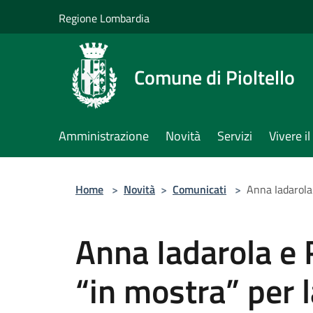
Salta al contenuto principale
Regione Lombardia
Comune di Pioltello
Amministrazione
Novità
Servizi
Vivere 
Home
>
Novità
>
Comunicati
>
Anna Iadarola
Anna Iadarola e 
“in mostra” per 