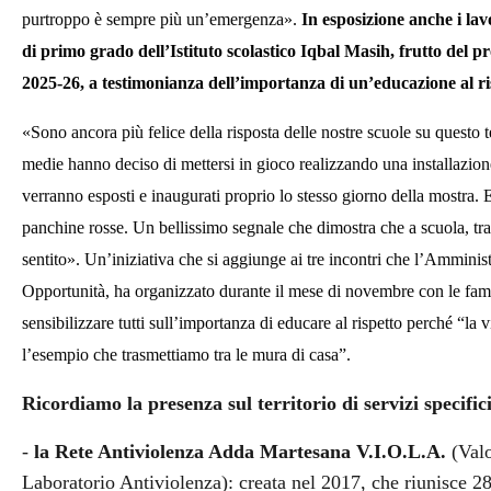
purtroppo è sempre più un’emergenza».
In esposizione anche i lav
di primo grado dell’Istituto scolastico Iqbal Masih
,
frutto del
pr
2025-26,
a testimonianza dell’importanza di un’educazione al risp
«Sono ancora più felice della risposta delle nostre scuole su quest
medie hanno deciso di mettersi in gioco realizzando una installazion
verranno esposti e inaugurati proprio lo stesso giorno della mostra. E
panchine rosse. Un bellissimo segnale che dimostra che a scuola, tra 
sentito».
Un’iniziativa che si aggiunge ai tre incontri che l’Amminis
Opportunità, ha organizzato durante il mese di novembre con le famig
sensibilizzare tutti sull’importanza di educare al rispetto perché “la 
l’esempio che trasmettiamo tra le mura di casa”.
Ricordiamo la presenza sul territorio di servizi specifici
-
la Rete Antiviolenza Adda Martesana V.I.O.L.A.
(Val
Laboratorio Antiviolenza): creata nel 2017, che riunisce 