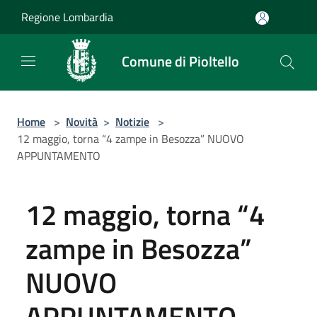
Salta al contenuto principale
Regione Lombardia
Comune di Pioltello
Home
>
Novità
>
Notizie
>
12 maggio, torna “4 zampe in Besozza” NUOVO
APPUNTAMENTO
12 maggio, torna “4
zampe in Besozza”
NUOVO
APPUNTAMENTO