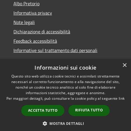
Albo Pretorio
Informativa privacy
Note legali
Dichiarazione di accessibilità
Feedback accessibilità
Informative sul trattamento dati personali
×
Informazioni sui cookie
Questo sito web utilizza cookie tecnici e assimilati strettamente
RSS
Copyright © 2026 • Comune di
necessari al corretto funzionamento e alla navigazione del sito,
Accessibilità
Pioltello • Powered by
nonché un cookie tecnico analitico al solo fine di elaborare
Privacy
Municipium
Accesso
informazioni statistiche, aggregate e anonime.
•
Per maggiori dettagli, può consultare la cookie policy al seguente
link
Cookie
redazione
Mappa del sito
RIFIUTA TUTTO
ACCETTA TUTTO
Informativa trattamento
dei dati personali
MOSTRA DETTAGLI