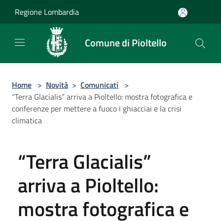
Salta al contenuto principale
Regione Lombardia
Comune di Pioltello
Home
>
Novità
>
Comunicati
>
“Terra Glacialis” arriva a Pioltello: mostra fotografica e
conferenze per mettere a fuoco i ghiacciai e la crisi
climatica
“Terra Glacialis”
arriva a Pioltello:
mostra fotografica e