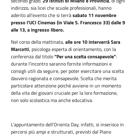
secondo grado.
29
I
stituti di Milano e Provincia
, di ogni
indirizzo, sia licei che scuole professionali, hanno
aderito all’evento che si terrà
sabato 11 novembre
presso l’UCI Cinemas (in
V
iale S. Francesco 33) dalle 9
alle 13, a ingresso libero.
Nel corso della mattinata,
alle ore 10 interverrà Sara
Marcotti
, psicologa esperta di orientamento, con la
conferenza dal titolo
“Per una scelta consapevole"
:
durante l’incontro saranno fornite informazioni e
consigli utili da seguire, per poter esercitare una scelta
davvero ragionata e consapevole. Scelta che merita
particolare attenzione poiché avviene in un momento
della vita dei giovani cruciale per la loro formazione,
non solo scolastica ma anche educativa.
L’appuntamento dell’Orienta Day, infatti, si inserisce in
percorsi più ampi e strutturati, previsti dal Piano