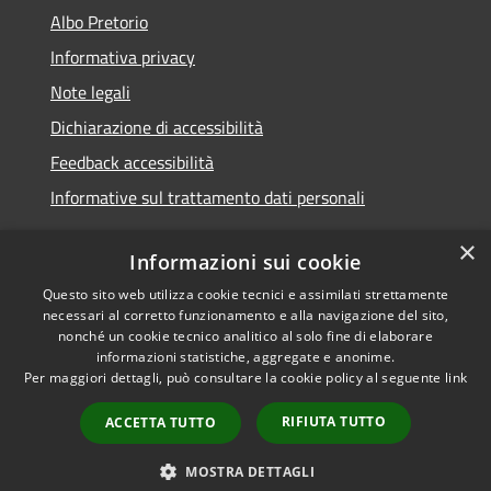
Albo Pretorio
Informativa privacy
Note legali
Dichiarazione di accessibilità
Feedback accessibilità
Informative sul trattamento dati personali
×
Informazioni sui cookie
Questo sito web utilizza cookie tecnici e assimilati strettamente
RSS
Copyright © 2026 • Comune di
necessari al corretto funzionamento e alla navigazione del sito,
Accessibilità
Pioltello • Powered by
nonché un cookie tecnico analitico al solo fine di elaborare
Privacy
Municipium
Accesso
informazioni statistiche, aggregate e anonime.
•
Per maggiori dettagli, può consultare la cookie policy al seguente
link
Cookie
redazione
Mappa del sito
RIFIUTA TUTTO
ACCETTA TUTTO
Informativa trattamento
dei dati personali
MOSTRA DETTAGLI